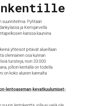
enkentille
 suunnitelmia. Pyhtään
dankylässä ja Kemijärvellä.
antapelkosen kanssa kauniina
einä yhteisöt pitävät alueillaan
stä olennainen osa kunnan
siä turisteja, noin 33.000
, jolloin kentällä on todella
ismi on koko alueen kannalta
kion-lentoaseman-kevatkuulumiset-
uurin lentokenttä, jolla ei vielä ole