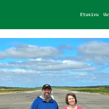
Etusivu
Uu