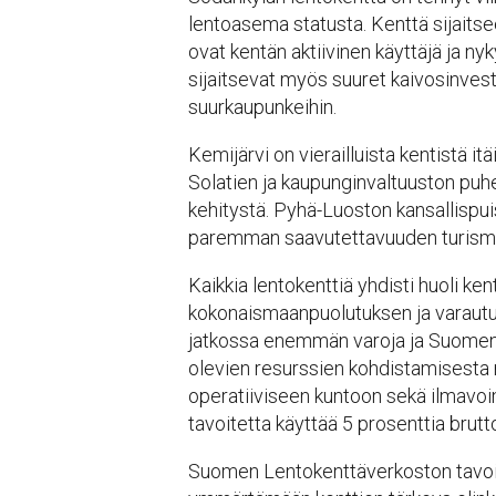
lentoasema statusta. Kenttä sijaits
ovat kentän aktiivinen käyttäjä ja ny
sijaitsevat myös suuret kaivosinvest
suurkaupunkeihin.
Kemijärvi on vierailluista kentistä i
Solatien ja kaupunginvaltuuston puh
kehitystä. Pyhä-Luoston kansallispu
paremman saavutettavuuden turismi
Kaikkia lentokenttiä yhdisti huoli ke
kokonaismaanpuolutuksen ja varautumi
jatkossa enemmän varoja ja Suomen 
olevien resurssien kohdistamisesta
operatiiviseen kuntoon sekä ilmavoi
tavoitetta käyttää 5 prosenttia bru
Suomen Lentokenttäverkoston tavoitt