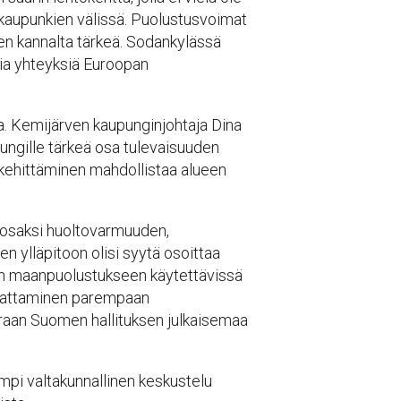
 kaupunkien välissä. Puolustusvoimat
isen kannalta tärkeä. Sodankylässä
ria yhteyksiä Euroopan
ssa. Kemijärven kaupunginjohtaja Dina
ungille tärkeä osa tulevaisuuden
 kehittäminen mahdollistaa alueen
si osaksi huoltovarmuuden,
n ylläpitoon olisi syytä osoittaa
en maanpuolustukseen käytettävissä
saattaminen parempaan
oraan Suomen hallituksen julkaisemaa
mpi valtakunnallinen keskustelu