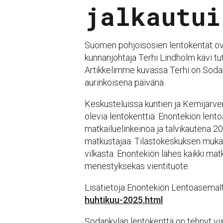
jalkautui
Suomen pohjoisosien lentokentät ov
kunnanjohtaja Terhi Lindholm kävi t
Artikkelimme kuvassa Terhi on Sodan
aurinkoisena päivänä.
Keskusteluissa kuntien ja Kemijärven 
olevia lentokenttiä. Enontekiön lent
matkailuelinkeinoa ja talvikautena 2
matkustajaa. Tilastokeskuksen mukaa
vilkasta. Enontekiön lähes kaikki matk
menestyksekäs vientituote.
Lisätietoja Enontekiön Lentoasemal
huhtikuu-2025.html
Sodankylän lentokenttä on tehnyt viim