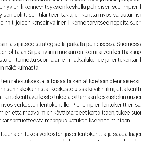
ee hyvien liikenneyhteyksien keskellä pohjoisen suurimpien
kyisen poliittisen tilanteen takia, on kenttä myös varautum
oinnit, joiden kansainvälinen liikenne tarvitsee nopeita suo
täisin ja sijaitsee strategisella paikalla pohjoisessa Suome
eenjohtajan Sirpa Iivarin mukaan on Kemijärven kenttä kaup
isto on tunnettu suomalainen matkailukohde ja lentokentän
n näkökulmasta.
nttien rahoituksesta ja toisaalta kentät koetaan olennaisek
sen näkökulmista. Keskusteluissa kävikin ilmi, että kenttie
Lentokenttäverkosto tulee aloittamaan keskustelun uusi
 myös verkoston lentokentille. Pienempien lentokenttien 
mien että maavoimien käyttötarpeet kartoittaen, tukee su
ttokansantuotteesta maanpuolustukselliseen toimintaan.
eena on tukea verkoston jäsenlentokenttiä ja saada laaje