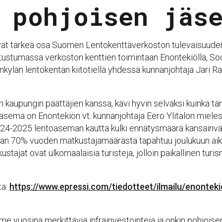
 pohjoisen jäs
at tärkeä osa Suomen Lentokenttäverkoston tulevaisuuden
utustumassa verkoston kenttien toimintaan Enontekiöllä, So
kylän lentokentän kiitotiellä yhdessä kunnanjohtaja Jari R
kaupungin päättäjien kanssa, kävi hyvin selväksi kuinka tärk
oasema on Enontekiön vt. kunnanjohtaja Eero Ylitalon miele
024-2025 lentoaseman kautta kulki ennätysmäärä kansainväli
n 70% vuoden matkustajamäärästä tapahtuu joulukuun aikana
ustajat ovat ulkomaalaisia turisteja, jolloin paikallinen tur
ta:
https://www.epressi.com/tiedotteet/ilmailu/enonte
e vuosina merkittäviä infrainvestointeja ja onkin pohjoisen s